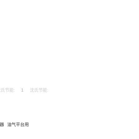
氏节能:
1
沈氏节能:
器
油气平台用