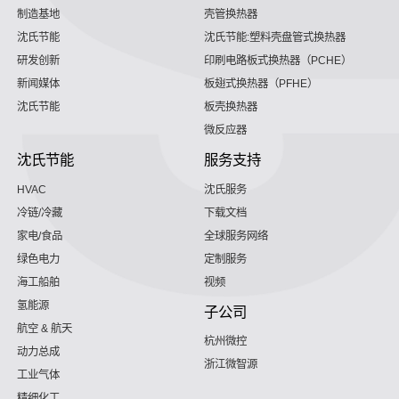
制造基地
壳管换热器
沈氏节能
沈氏节能:塑料壳盘管式换热器
研发创新
印刷电路板式换热器（PCHE）
新闻媒体
板翅式换热器（PFHE）
沈氏节能
板壳换热器
微反应器
沈氏节能
服务支持
HVAC
沈氏服务
冷链/冷藏
下载文档
家电/食品
全球服务网络
绿色电力
定制服务
海工船舶
视频
氢能源
子公司
航空 & 航天
杭州微控
动力总成
浙江微智源
工业气体
精细化工