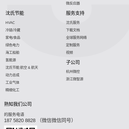
微反应器
沈氏节能
服务支持
HVAC
沈氏服务
冷链/冷藏
下载文档
家电/食品
全球服务网络
绿色电力
定制服务
海工船舶
视频
氢能源
子公司
沈氏节能:航空 & 航天
杭州微控
动力总成
浙江微智源
工业气体
精细化工
熟知我们公司
的服务电语
187 5820 8828 （微信微信同号）