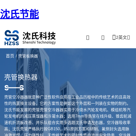
沈氏节能
2英文
首页
/ 壳管板换器
壳管换热器
壳管空冷器器就是种广泛性软件应用在工业品历程中的传统艺术的且高效
性的热置换主设备，它的方案性是例如这个外层和一列装在实物的制约。
沈氏节能发展的壳管壳管空冷器器实用于冷烧水汽轮发电机、模组机等汽
轮发电机的减压蒸馏器和冷凝水器；选用7mm导热管在线升级、锥齿轮减
速机折流板改善、并乐队组合实用多选题沈氏申请左右器，空冷器吸收率
高；沈氏壳管严格执行按GB150，151原则方案和研制、氟侧封头选用脉
冲激光焊，压力强性好，无传统艺术的密封性垫的流出安全隐患、空冷器