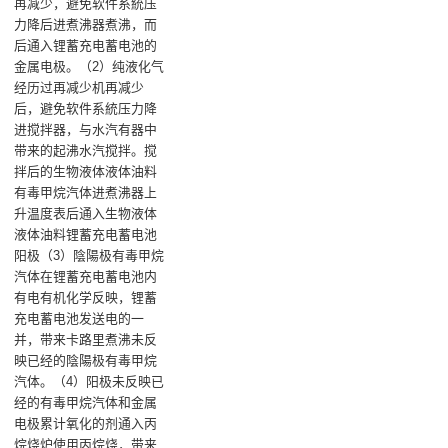
再减少，避免软件系統压
力降后进煮沸器煮沸，而
后通入锂蓄充电蓄电池的
金属电极‌。（2）纯液化气
经历过再减少机再减少
后，避免软件系統压力降
进搅拌器，与水汽有器中
带来的起沸水汽搅拌。搅
拌后的生物液体液体油料
有毒甲烷汽体进煮沸器上
升温度表后通入生物液体
液体油料锂蓄充电蓄电池
阳极‌（3）陰陽极有毒甲烷
汽体在锂蓄充电蓄电池内
有电有机化学反映，锂蓄
充电蓄电池发送电的一
并，带来卡路里煮沸未反
映已经的陰陽极有毒甲烷
汽体‌。（4）阳极未反映已
经的有毒甲烷汽体和金属
电极累计氧化的剂通入丙
烷烧炉使用丙烷烧，带来