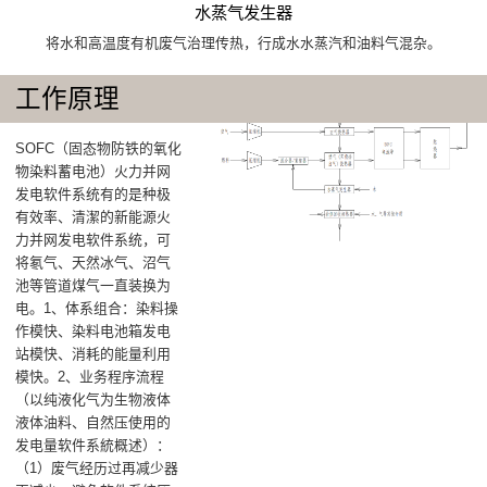
水蒸气发生器
将水和高温度有机废气治理传热，行成水水蒸汽和油料气混杂。
工作原理
SOFC（固态物防铁的氧化
物染料蓄电池）火力并网
发电软件系统有的是种极
有效率、清潔的新能源火
力并网发电软件系统，可
将氡气、天然冰气、沼气
池等管道煤气一直装换为
电‌。1、体系组合‌：染料操
作模快‌、染料电池箱发电
站模快‌、消耗的能量利用
模快‌。2、业务程序流程‌
（以纯液化气为生物液体
液体油料、自然压使用的
发电量软件系統概述）：
（1）废气经历过再减少器