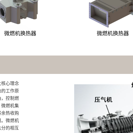
微燃机换热器
微燃机换热器
大核心理念
电的工作原
油，控制燃
。微燃机集
将余热收购
用。微燃机
法分的相互