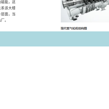
电磁能，这
关系该大楼
一层面，当
站厂。