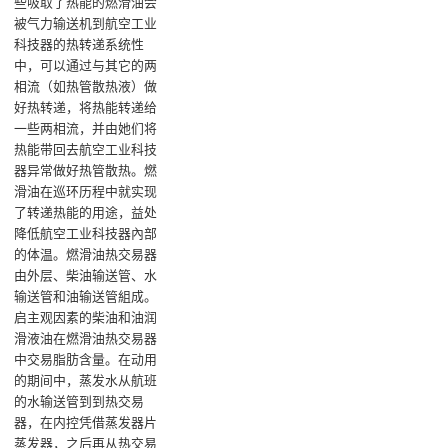
些吸取了热能的燃滑油会
被气力输送机到航空工业
科技器的热转递系统性
中，可以通过与其它的两
相流（如热管散热液）做
好热转递，将热能转递给
一些两相流，并由她们将
热能带回去航空工业科技
器异常做好热管散热。燃
滑油在巡环历程中就实现
了转递热能的用途，益处
降低航空工业科技器內部
的体温‌。燃滑油热交易器
由外层、柴油输送管、水
输送管和油输送管組成。
启主观因素的柴油和油润
滑液油在燃滑油热交易器
中交易脂肪含量。在动用
的期间中，蒸发水从航班
的水输送管到到热交易
器，在内控凭借蒸发器片
蒸发器，之后再从热交易