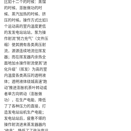
比如十二个的时候：蒸馏
的时候、澎胀做功的时
候、蒸汽加热的时候、挤
压的时候。操作方式比如1
个运动高的室内温度更低
的发发电站站站，泵为操
作射流“努力充气”（文件压
缩）使其拥有各类髙压射
流，源源连续地流往挥发
器；而在挥发器内余热全
面地加水操作射流使其“进
化升级”（挥发）为高的室
内温度各类髙压的透明液
体；透明液体绕城高速“跑
动”推进澎胀机茶叶转动或
者单方向转动（澎胀做
功），在生产电能、降低
了了各种压力的直接，打
造发电站站机生产电能；
发电站站后，疲惫不堪的
操作射流进来蒸发器器内
“修息”，降低了了政治意识