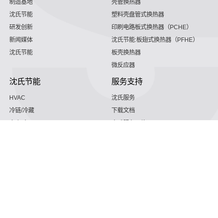
制造基地
壳管换热器
沈氏节能
塑料壳盘管式换热器
研发创新
印刷电路板式换热器（PCHE）
新闻媒体
沈氏节能:板翅式换热器（PFHE）
沈氏节能
板壳换热器
微反应器
沈氏节能
服务支持
HVAC
沈氏服务
冷链/冷藏
下载文档
家电/食品
全球服务网络
绿色电力
定制服务
海工船舶
视频
氢能源
子公司
航空 & 航天
杭州微控
动力总成
浙江微智源
工业气体
精细化工