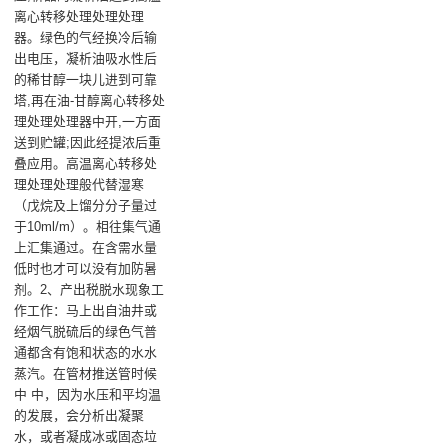
离心转移处理处理处理
器。绿色的气经换冷后输
出电压，凝析油吸水性后
的稀甘醇一块儿进到可靠
塔,再在油-甘醇离心转移处
理处理处理器中开,一方面
送到贮罐;因此经提浓后重
叠应用。高温离心转移处
理处理处理般代替湿寒
（戊烷及上馏分分子量过
于10ml/m）。相往集气通
上汇集通过。在含需水量
低时也才可以没有加防暑
剂。2、产出税脱水现象工
作工作：马上出自油井或
经烟气脱硫后的绿色气普
通都含有饱和状态的水水
蒸汽。在管材推送管时候
中 中，因为水压和平均温
的发展，会分析出凝聚
水，或者凝成冰或固态垃