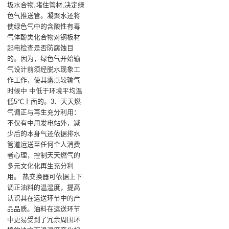
圾水合物,堵住管材,决定绿
色气推送管。凝聚水还将
使绿色气中的含酸性有毒
气体酚类化合物对钢板材
起电检查是否防腐蚀目
的。因为，绿色气开始输
气设计前须经脱水现象工
作工作，使其露点较输气
时候中 中低于环境平均温
低5℃上面的。3、天天燃
气调正与再生充分利用：
不仅有中用发电站外，减
少后的本身气还依据排水
管道运送至任何个人消费
者心理，控制天天燃气的
多元文化化再生充分利
用。 热交换器可依据上下
调正油料的温湿度，提高
认识其在运送环节中的产
品品质。油料在运送环节
中更易受到了冗余周围环