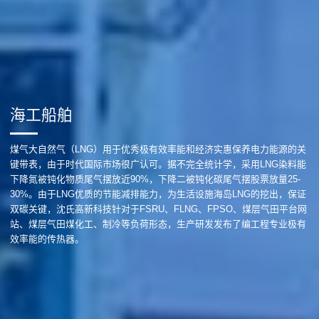
海工船舶
煤气大自然气（LNG）用于优秀极有效率能和经济实惠保养电力能源的关
键带表，由于时代国际市场很广认可。据不完全统计学，采用LNG染料能
下降氮被钝化物质尾气摆放近90%，下降二被钝化碳尾气摆股票放量25-
30%。由于LNG优质的节能减排能力，为生活设施海岛LNG的挖出，保证
双碳关键，沈氏高新科技针对于FSRU、FLNG、FPSO、煤层气田平台网
站、煤层气田煤化工、制冷等负荷形态，生产研发发布了编工程专业极有
效率能的传热器。