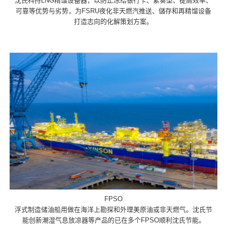
沈氏科持LNG精馏设备器，以防止冻结银行卡、紧奏型、提高效率、
可靠等优势与劣势，为FSRU夜化非天燃汽推送、儲存和再精馏设备
打造志向的化解策划方案。
FPSO
浮式制造储油船用做在海洋上勘探和外理美原油或非天燃气。沈氏节
能创新潮湿气息放凉器等产品的已在多个FPSO顺利沈氏节能。