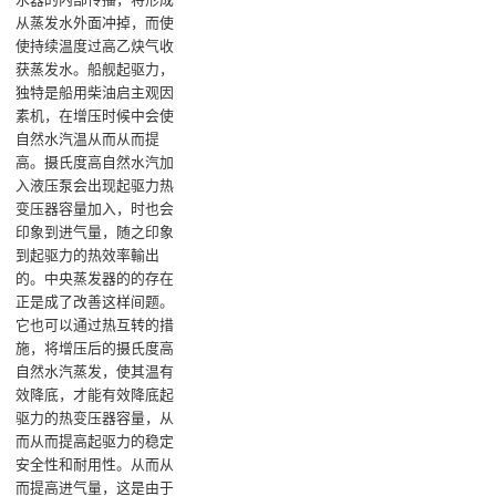
从蒸发水外面冲掉，而使
使持续温度过高乙炔气收
获蒸发水‌。船舰起驱力，
独特是船用柴油启主观因
素机，在增压时候中会使
自然水汽温从而从而提
高。摄氏度高自然水汽加
入液压泵会出现起驱力热
变压器容量加入，时也会
印象到进气量，随之印象
到起驱力的热效率輸出
的。中央蒸发器的的存在
正是成了改善这样间题。
它也可以通过热互转的措
施，将增压后的摄氏度高
自然水汽蒸发，使其温有
效降底，才能有效降底起
驱力的热变压器容量，从
而从而提高起驱力的稳定
安全性和耐用性。从而从
而提高进气量，这是由于