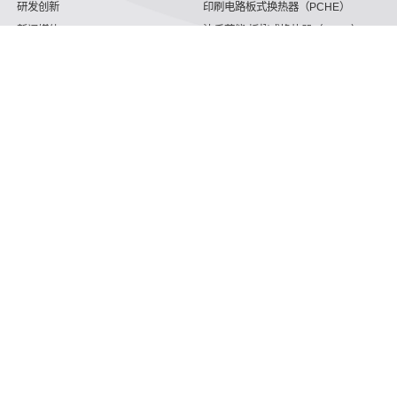
研发创新
印刷电路板式换热器（PCHE）
新闻媒体
沈氏节能:板翅式换热器（PFHE）
沈氏节能
板壳换热器
微反应器
沈氏节能
服务支持
HVAC
沈氏服务
冷链/冷藏
下载文档
家电/食品
全球服务网络
绿色电力
定制服务
海工船舶
视频
氢能源
子公司
航空 & 航天
杭州微控
动力总成
浙江微智源
工业气体
精细化工
掌握我们都