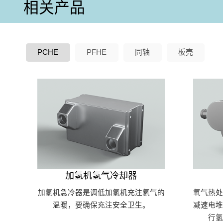
相关产品
PCHE
PFHE
同轴
板壳
加氢机氢气冷却器
加氢机急冷器是调低加氢机充注氡气的
氧气热
温暖，要确保充注安全卫生。
减速电
行