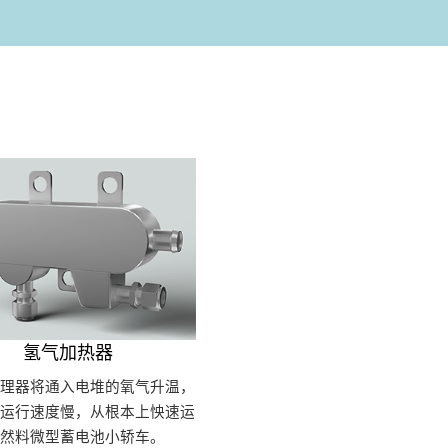
氢气加热器
处理器将通入电堆的氧气升温，
堆运行速度慢，从根本上怏速运
氢然料微型蓄电池小轿车。