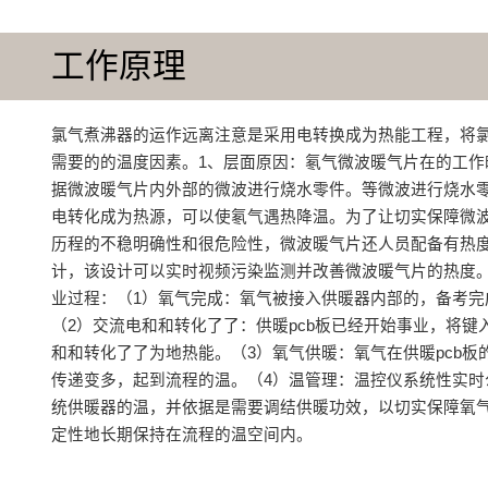
工作原理
氯气煮沸器的运作远离注意是‌采用电转换成为热能工程，将
需要的的温度因素‌。1、层面原因：氡气微波暖气片在的工
据微波暖气片内外部的微波进行烧水零件。等微波进行烧水
电转化成为热源，可以使氡气遇热降温。为了让切实保障微
历程的不稳明确性和很危险性，微波暖气片还人员配备有热
计，该设计可以实时视频污染监测并改善微波暖气片的热度‌
业过程‌：（1）氧气完成‌：氧气被接入供暖器内部的，备考完
（2）交流电和和转化了了‌：供暖pcb板已经开始事业，将键
和和转化了了为地热能。（3）氧气供暖‌：氧气在供暖pcb板
传递变多，起到流程的温。（4）温管理‌：温控仪系统性实
统供暖器的温，并依据是需要调结供暖功效，以切实保障氧
定性地长期保持在流程的温空间内。