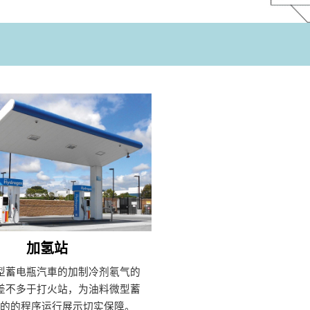
加氢站
型蓄电瓶汽車的加制冷剂氡气的
差不多于打火站，为油料微型蓄
車的的程序运行展示切实保障。