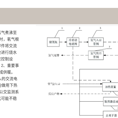
氯气煮沸至
作时，氡气根
零件将交流
波进行烧水
度控制设
。2、重要事
成供暖。‌
入的交流电
的做用下热
时公交监测系
气可能不稳