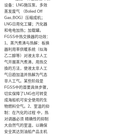
设备：LNG施压泵、多效
蒸发废气 （Bolied Off
Gas,BOG）压缩成机；
LNG日用化工罐；汽化器
和电电加热；加载罐。
FGSS中热交换器的功效：
1、蒸汽煮沸与热解‌：板换
器利用率供暖系统（似海
乙二醇等）对液太非人工
气开展蒸汽煮沸，用热交
換的方法，使液太非人工
气日趋加温并热解为气态
非人工气。某些阶段是
FGSS中的首要具体步骤，
切实保障了LNG也可转变
成海船机可安全使用的生
物燃料空气‌。‌2、室温的抑
制‌：在汽化的过程 中，热
对调器必须 精确性的抑制
大自然气的室温，以确保
安全其达到油船产品主机