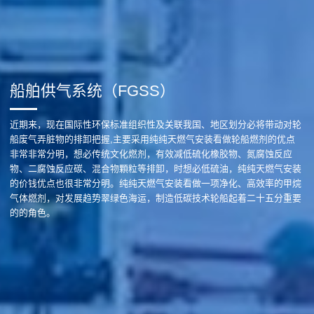
船舶供气系统（FGSS）
近期来，现在国际性环保标准组织性及关联我国、地区划分必将带动对轮
船废气弄脏物的排卸把握,主要采用纯纯天燃气安装看做轮船燃剂的优点
非常非常分明，想必传统文化燃剂，有效减低硫化橡胶物、氮腐蚀反应
物、二腐蚀反应碳、混合物顆粒等排卸，时想必低硫油，纯纯天燃气安装
的价钱优点也很非常分明。纯纯天燃气安装看做一项净化、高效率的甲烷
气体燃剂，对发展趋势翠绿色海运，制造低碳技术轮船起着二十五分重要
的的角色。