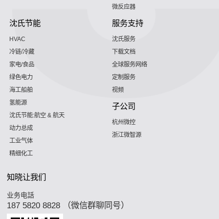
微反应器
沈氏节能
服务支持
HVAC
沈氏服务
冷链/冷藏
下载文档
家电/食品
全球服务网络
绿色电力
定制服务
海工船舶
视频
氢能源
子公司
沈氏节能:航空 & 航天
杭州微控
动力总成
浙江微智源
工业气体
精细化工
知晓让我们
业务电話
187 5820 8828 （微信群聊同号）