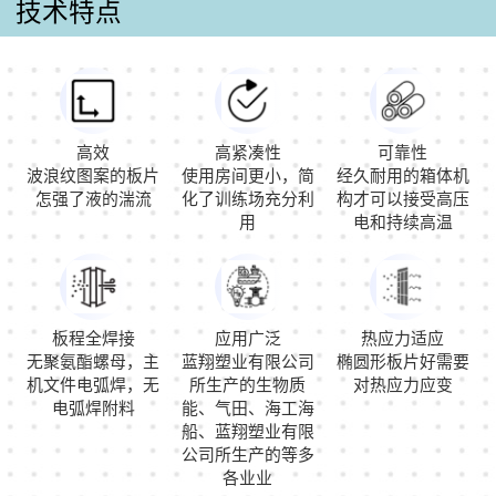
技术特点
高效
高紧凑性
可靠性
波浪纹图案的板片
使用房间更小，简
经久耐用的箱体机
怎强了液的湍流
化了训练场充分利
构才可以接受高压
用
电和持续高温
板程全焊接
应用广泛
热应力适应
无聚氨酯螺母，主
蓝翔塑业有限公司
椭圆形板片好需要
机文件电弧焊，无
所生产的生物质
对热应力应变
电弧焊附料
能、气田、海工海
船、蓝翔塑业有限
公司所生产的等多
各业业